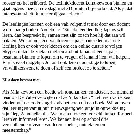
rooster op het prikbord. De techniekdocent komt gewoon binnen en
gaat ergens mee aan de slag, met 3D printen bijvoorbeeld. Als je dat
interessant vindt, kun je erbij gaan zitten.”
De leerlingen kunnen ook een vak volgen dat niet door een docent
wordt aangeboden. Annebelle: “Stel dat een leerling Japans wil
leren, dan bespreekt hij samen met zijn coach hoe hij dat aan wil
pakken. We kunnen een vakdocent Japans aanstellen maar de
leerling kan er ook voor kiezen om een online cursus te volgen,
Skype contact te zoeken met iemand uit Japan of een Japans
restaurant binnen te lopen om te vragen of iemand hem wil helpen.
Er is zoveel mogelijk. Je kunt ook leren door stage te lopen,
vrijwilligerswerk te doen of zelf een project op te zetten.”
Niks doen bestaat niet
Als Mila gewoon een beetje wil rondhangen en kletsen, zal niemand
haar op De Vallei verwijten dat ze ‘niks’ doet. “Het leren van elkaar
vinden wij net zo belangrijk als het leren uit een boek. Wij geloven
dat leerlingen vanuit hun nieuwsgierigheid altijd in ontwikkeling
zijn” legt Annebelle uit. “Wel maken we een verschil tussen formeel
leren en informeel leren. We kennen hier op school drie
verschillende niveaus van leren: spelen, ontdekken en
meesterschap.”