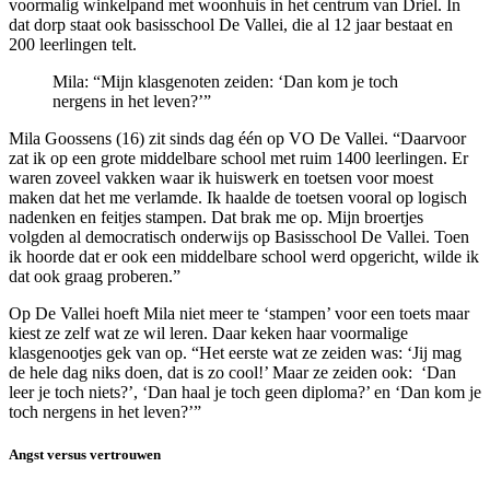
voormalig winkelpand met woonhuis in het centrum van Driel. In
dat dorp staat ook basisschool De Vallei, die al 12 jaar bestaat en
200 leerlingen telt.
Mila: “Mijn klasgenoten zeiden: ‘Dan kom je toch
nergens in het leven?’”
Mila Goossens (16) zit sinds dag één op VO De Vallei. “Daarvoor
zat ik op een grote middelbare school met ruim 1400 leerlingen. Er
waren zoveel vakken waar ik huiswerk en toetsen voor moest
maken dat het me verlamde. Ik haalde de toetsen vooral op logisch
nadenken en feitjes stampen. Dat brak me op. Mijn broertjes
volgden al democratisch onderwijs op Basisschool De Vallei. Toen
ik hoorde dat er ook een middelbare school werd opgericht, wilde ik
dat ook graag proberen.”
Op De Vallei hoeft Mila niet meer te ‘stampen’ voor een toets maar
kiest ze zelf wat ze wil leren. Daar keken haar voormalige
klasgenootjes gek van op. “Het eerste wat ze zeiden was: ‘Jij mag
de hele dag niks doen, dat is zo cool!’ Maar ze zeiden ook: ‘Dan
leer je toch niets?’, ‘Dan haal je toch geen diploma?’ en ‘Dan kom je
toch nergens in het leven?’”
Angst versus vertrouwen