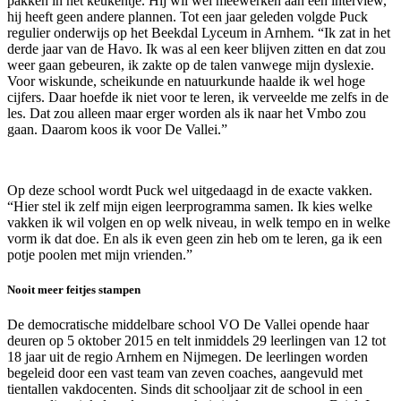
pakken in het keukentje. Hij wil wel meewerken aan een interview,
hij heeft geen andere plannen. Tot een jaar geleden volgde Puck
regulier onderwijs op het Beekdal Lyceum in Arnhem. “Ik zat in het
derde jaar van de Havo. Ik was al een keer blijven zitten en dat zou
weer gaan gebeuren, ik zakte op de talen vanwege mijn dyslexie.
Voor wiskunde, scheikunde en natuurkunde haalde ik wel hoge
cijfers. Daar hoefde ik niet voor te leren, ik verveelde me zelfs in de
les. Dat zou alleen maar erger worden als ik naar het Vmbo zou
gaan. Daarom koos ik voor De Vallei.”
Op deze school wordt Puck wel uitgedaagd in de exacte vakken.
“Hier stel ik zelf mijn eigen leerprogramma samen. Ik kies welke
vakken ik wil volgen en op welk niveau, in welk tempo en in welke
vorm ik dat doe. En als ik even geen zin heb om te leren, ga ik een
potje poolen met mijn vrienden.”
Nooit meer feitjes stampen
De democratische middelbare school VO De Vallei opende haar
deuren op 5 oktober 2015 en telt inmiddels 29 leerlingen van 12 tot
18 jaar uit de regio Arnhem en Nijmegen. De leerlingen worden
begeleid door een vast team van zeven coaches, aangevuld met
tientallen vakdocenten. Sinds dit schooljaar zit de school in een