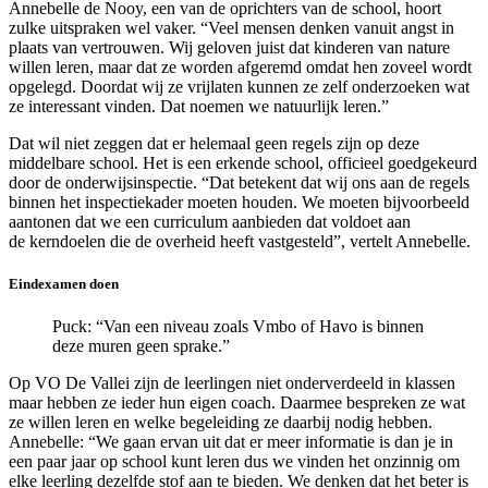
Annebelle de Nooy, een van de oprichters van de school, hoort
zulke uitspraken wel vaker. “Veel mensen denken vanuit angst in
plaats van vertrouwen. Wij geloven juist dat kinderen van nature
willen leren, maar dat ze worden afgeremd omdat hen zoveel wordt
opgelegd. Doordat wij ze vrijlaten kunnen ze zelf onderzoeken wat
ze interessant vinden. Dat noemen we natuurlijk leren.”
Dat wil niet zeggen dat er helemaal geen regels zijn op deze
middelbare school. Het is een erkende school, officieel goedgekeurd
door de onderwijsinspectie. “Dat betekent dat wij ons aan de regels
binnen het inspectiekader moeten houden. We moeten bijvoorbeeld
aantonen dat we een curriculum aanbieden dat voldoet aan
de kerndoelen die de overheid heeft vastgesteld”, vertelt Annebelle.
Eindexamen doen
Puck: “Van een niveau zoals Vmbo of Havo is binnen
deze muren geen sprake.”
Op VO De Vallei zijn de leerlingen niet onderverdeeld in klassen
maar hebben ze ieder hun eigen coach. Daarmee bespreken ze wat
ze willen leren en welke begeleiding ze daarbij nodig hebben.
Annebelle: “We gaan ervan uit dat er meer informatie is dan je in
een paar jaar op school kunt leren dus we vinden het onzinnig om
elke leerling dezelfde stof aan te bieden. We denken dat het beter is