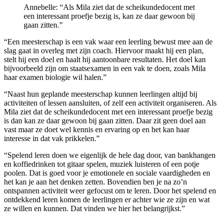
Annebelle: “Als Mila ziet dat de scheikundedocent met
een interessant proefje bezig is, kan ze daar gewoon bij
gaan zitten.”
“Een meesterschap is een vak waar een leerling bewust mee aan de
slag gaat in overleg met zijn coach. Hiervoor maakt hij een plan,
stelt hij een doel en haalt hij aantoonbare resultaten. Het doel kan
bijvoorbeeld zijn om staatsexamen in een vak te doen, zoals Mila
haar examen biologie wil halen.”
“Naast hun geplande meesterschap kunnen leerlingen altijd bij
activiteiten of lessen aansluiten, of zelf een activiteit organiseren. Als
Mila ziet dat de scheikundedocent met een interessant proefje bezig
is dan kan ze daar gewoon bij gaan zitten. Daar zit geen doel aan
vast maar ze doet wel kennis en ervaring op en het kan haar
interesse in dat vak prikkelen.”
“Spelend leren doen we eigenlijk de hele dag door, van bankhangen
en koffiedrinken tot gitaar spelen, muziek luisteren of een potje
poolen. Dat is goed voor je emotionele en sociale vaardigheden en
het kan je aan het denken zetten. Bovendien ben je na zo’n
ontspannen activiteit weer gefocust om te leren. Door het spelend en
ontdekkend leren komen de leerlingen er achter wie ze zijn en wat
ze willen en kunnen. Dat vinden we hier het belangrijkst.”