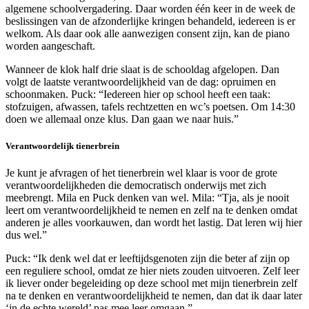
algemene schoolvergadering. Daar worden één keer in de week de
beslissingen van de afzonderlijke kringen behandeld, iedereen is er
welkom. Als daar ook alle aanwezigen consent zijn, kan de piano
worden aangeschaft.
Wanneer de klok half drie slaat is de schooldag afgelopen. Dan
volgt de laatste verantwoordelijkheid van de dag: opruimen en
schoonmaken. Puck: “Iedereen hier op school heeft een taak:
stofzuigen, afwassen, tafels rechtzetten en wc’s poetsen. Om 14:30
doen we allemaal onze klus. Dan gaan we naar huis.”
Verantwoordelijk tienerbrein
Je kunt je afvragen of het tienerbrein wel klaar is voor de grote
verantwoordelijkheden die democratisch onderwijs met zich
meebrengt. Mila en Puck denken van wel. Mila: “Tja, als je nooit
leert om verantwoordelijkheid te nemen en zelf na te denken omdat
anderen je alles voorkauwen, dan wordt het lastig. Dat leren wij hier
dus wel.”
Puck: “Ik denk wel dat er leeftijdsgenoten zijn die beter af zijn op
een reguliere school, omdat ze hier niets zouden uitvoeren. Zelf leer
ik liever onder begeleiding op deze school met mijn tienerbrein zelf
na te denken en verantwoordelijkheid te nemen, dan dat ik daar later
‘in de echte wereld’ pas mee leer omgaan.”