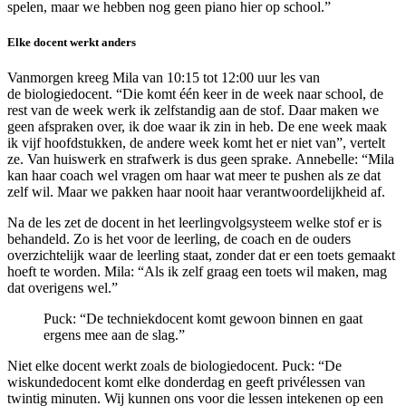
spelen, maar we hebben nog geen piano hier op school.”
Elke docent werkt anders
Vanmorgen kreeg Mila van 10:15 tot 12:00 uur les van
de biologiedocent. “Die komt één keer in de week naar school, de
rest van de week werk ik zelfstandig aan de stof. Daar maken we
geen afspraken over, ik doe waar ik zin in heb. De ene week maak
ik vijf hoofdstukken, de andere week komt het er niet van”, vertelt
ze. Van huiswerk en strafwerk is dus geen sprake. Annebelle: “Mila
kan haar coach wel vragen om haar wat meer te pushen als ze dat
zelf wil. Maar we pakken haar nooit haar verantwoordelijkheid af.
Na de les zet de docent in het leerlingvolgsysteem welke stof er is
behandeld. Zo is het voor de leerling, de coach en de ouders
overzichtelijk waar de leerling staat, zonder dat er een toets gemaakt
hoeft te worden. Mila: “Als ik zelf graag een toets wil maken, mag
dat overigens wel.”
Puck: “De techniekdocent komt gewoon binnen en gaat
ergens mee aan de slag.”
Niet elke docent werkt zoals de biologiedocent. Puck: “De
wiskundedocent komt elke donderdag en geeft privélessen van
twintig minuten. Wij kunnen ons voor die lessen intekenen op een