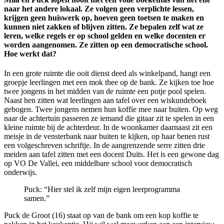
naar het andere lokaal. Ze volgen geen verplichte lessen,
krijgen geen huiswerk op, hoeven geen toetsen te maken en
kunnen niet zakken of blijven zitten. Ze bepalen zelf wat ze
leren, welke regels er op school gelden en welke docenten er
worden aangenomen. Ze zitten op een democratische school.
Hoe werkt dat?
In een grote ruimte die ooit dienst deed als winkelpand, hangt een
groepje leerlingen met een mok thee op de bank. Ze kijken toe hoe
twee jongens in het midden van de ruimte een potje pool spelen.
Naast hen zitten wat leerlingen aan tafel over een wiskundeboek
gebogen. Twee jongens nemen hun koffie mee naar buiten. Op weg
naar de achtertuin passeren ze iemand die gitaar zit te spelen in een
kleine ruimte bij de achterdeur. In de woonkamer daarnaast zit een
meisje in de vensterbank naar buiten te kijken, op haar benen rust
een volgeschreven schriftje. In de aangrenzende serre zitten drie
meiden aan tafel zitten met een docent Duits. Het is een gewone dag
op VO De Vallei, een middelbare school voor democratisch
onderwijs.
Puck: “Hier stel ik zelf mijn eigen leerprogramma
samen.”
Puck de Groot (16) staat op van de bank om een kop koffie te