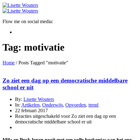
Flow me on social media:
Tag:
motivatie
Home
/
Posts Tagged "motivatie"
Zo ziet een dag op een democratische middelbare
school er uit
By:
Lisette Wouters
In:
Artikelen
,
Onderwijs
,
Opvoeden
,
trend
22 februari 2017
Reacties uitgeschakeld
voor Zo ziet een dag op een
democratische middelbare school er uit
Mila en Puck lopen nooit met een volle boekentas van het ene